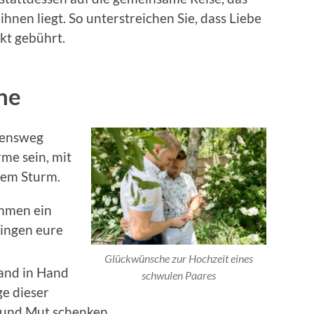
ihnen liegt. So unterstreichen Sie, dass Liebe
ekt gebührt.
he
bensweg
me sein, mit
dem Sturm.
ammen ein
lingen eure
Glückwünsche zur Hochzeit eines
Hand in Hand
schwulen Paares
e dieser
 und Mut schenken.