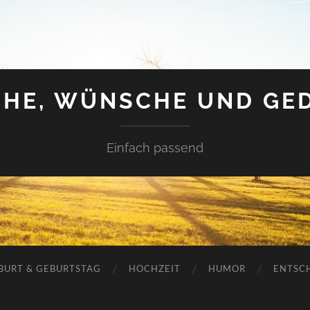
HE, WÜNSCHE UND GE
Einfach passend
BURT & GEBURTSTAG
HOCHZEIT
HUMOR
ENTSC