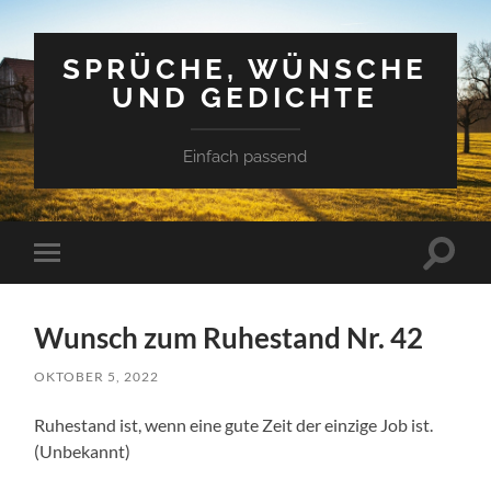
SPRÜCHE, WÜNSCHE
UND GEDICHTE
Einfach passend
Suchfe
Mobile-
ein-/a
Menü
ein-/ausblenden
Wunsch zum Ruhestand Nr. 42
OKTOBER 5, 2022
Ruhestand ist, wenn eine gute Zeit der einzige Job ist.
(Unbekannt)