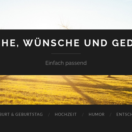
HE, WÜNSCHE UND GE
Einfach passend
BURT & GEBURTSTAG
HOCHZEIT
HUMOR
ENTSC