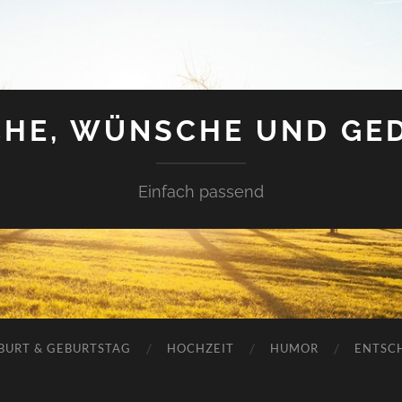
HE, WÜNSCHE UND GE
Einfach passend
BURT & GEBURTSTAG
HOCHZEIT
HUMOR
ENTSC