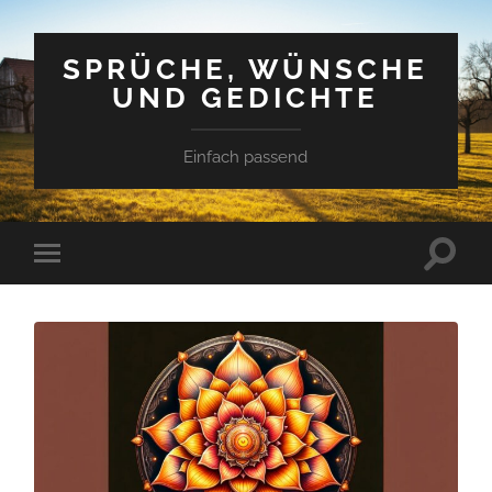
SPRÜCHE, WÜNSCHE
UND GEDICHTE
Einfach passend
Suchfe
Mobile-
ein-/a
Menü
ein-/ausblenden