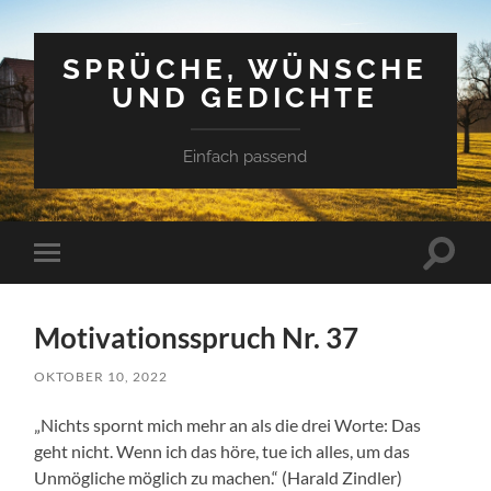
SPRÜCHE, WÜNSCHE
UND GEDICHTE
Einfach passend
Suchfe
Mobile-
ein-/a
Menü
ein-/ausblenden
Motivationsspruch Nr. 37
OKTOBER 10, 2022
„Nichts spornt mich mehr an als die drei Worte: Das
geht nicht. Wenn ich das höre, tue ich alles, um das
Unmögliche möglich zu machen.“ (Harald Zindler)