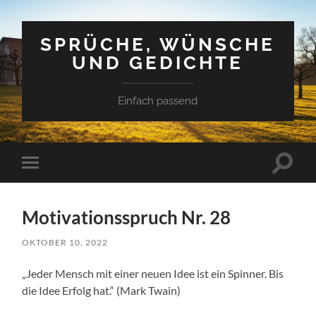
SPRÜCHE, WÜNSCHE
UND GEDICHTE
Einfach passend
Suchfe
Mobile-
ein-/a
Menü
ein-/ausblenden
Motivationsspruch Nr. 28
OKTOBER 10, 2022
„Jeder Mensch mit einer neuen Idee ist ein Spinner. Bis
die Idee Erfolg hat.“ (Mark Twain)