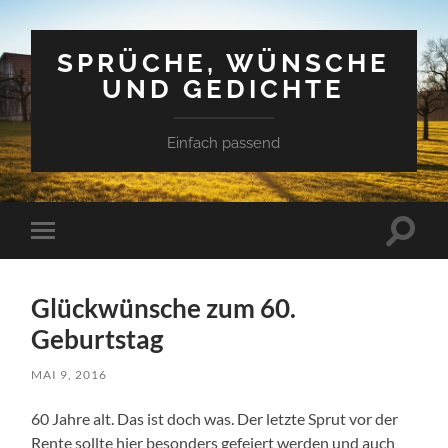
SPRÜCHE, WÜNSCHE
UND GEDICHTE
Einfach passend
Suchfe
Mobile-
ein-/a
Menü
ein-/ausblenden
Glückwünsche zum 60.
Geburtstag
MAI 9, 2016
60 Jahre alt. Das ist doch was. Der letzte Sprut vor der
Rente sollte hier besonders gefeiert werden und auch