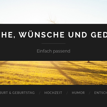
HE, WÜNSCHE UND GE
Einfach passend
BURT & GEBURTSTAG
HOCHZEIT
HUMOR
ENTSC