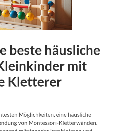
ie beste häusliche
Kleinkinder mit
 Kletterer
ntesten Möglichkeiten, eine häusliche
rwendung von Montessori-Kletterwänden.
orragend miteinander kombinieren und